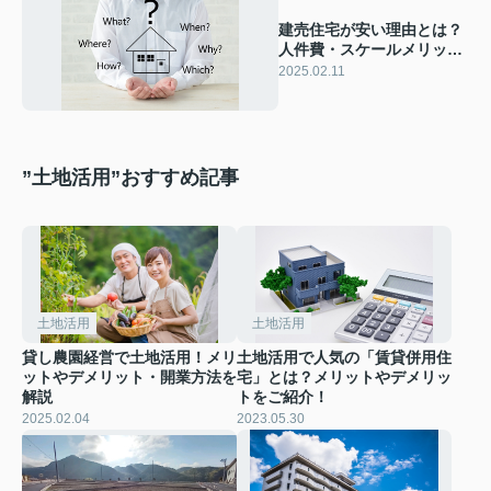
建売住宅が安い理由とは？
人件費・スケールメリッ
ト・その他の理由を紹介
2025.02.11
”土地活用”おすすめ記事
土地活用
土地活用
貸し農園経営で土地活用！メリ
土地活用で人気の「賃貸併用住
ットやデメリット・開業方法を
宅」とは？メリットやデメリッ
解説
トをご紹介！
2025.02.04
2023.05.30