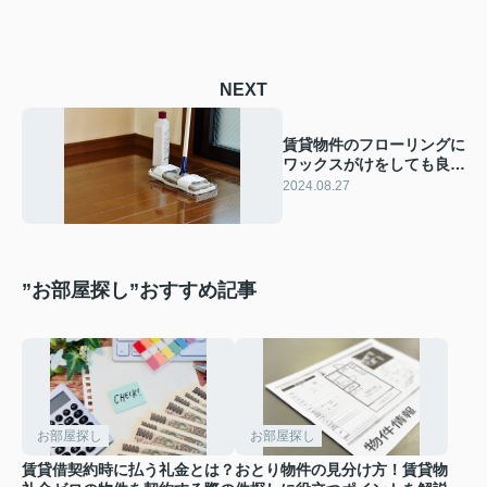
NEXT
賃貸物件のフローリングに
ワックスがけをしても良
い？方法をご紹介！
2024.08.27
”お部屋探し”おすすめ記事
お部屋探し
お部屋探し
賃貸借契約時に払う礼金とは？
おとり物件の見分け方！賃貸物