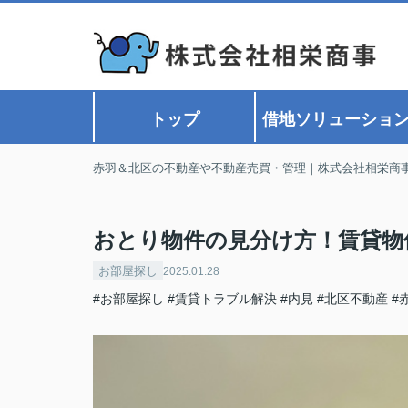
トップ
借地ソリューショ
赤羽＆北区の不動産や不動産売買・管理｜株式会社相栄商
おとり物件の見分け方！賃貸物
お部屋探し
2025.01.28
#お部屋探し
#賃貸トラブル解決
#内見
#北区不動産
#