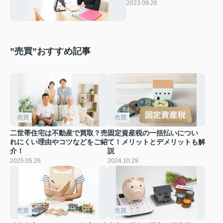
いケースなどをご紹介
2023.09.26
”売買”おすすめ記事
売買
売買
二世帯住宅は不動産で買取？売
固定資産税の一括払いについ
れにくい理由やコツなどをご紹
て！メリットとデメリットも解
介！
説
2025.05.26
2024.10.29
売買
売買