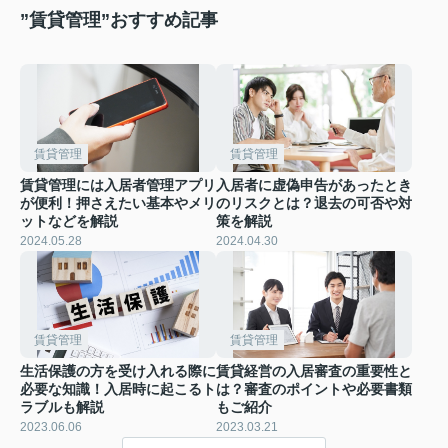
”賃貸管理”おすすめ記事
賃貸管理
賃貸管理
賃貸管理には入居者管理アプリ
入居者に虚偽申告があったとき
が便利！押さえたい基本やメリ
のリスクとは？退去の可否や対
ットなどを解説
策を解説
2024.05.28
2024.04.30
賃貸管理
賃貸管理
生活保護の方を受け入れる際に
賃貸経営の入居審査の重要性と
必要な知識！入居時に起こるト
は？審査のポイントや必要書類
ラブルも解説
もご紹介
2023.06.06
2023.03.21