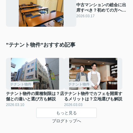
中古マンションの総会に出
席すべき？初めての方への
流れについても解説
2026.03.17
”テナント物件”おすすめ記事
テナント物件
テナント物件
テナント物件の業種制限は？店
テナント物件でカフェを開業す
舗との違いと選び方も解説
るメリットは？立地選びも解説
2026.03.10
2026.03.03
もっと見る
ブログトップへ