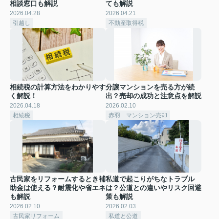
相談窓口も解説
ても解説
2026.04.28
2026.04.21
引越し
不動産取得税
相続税の計算方法をわかりやす
分譲マンションを売る方が続
く解説！
出？売却の成功と注意点を解説
2026.04.18
2026.02.10
相続税
赤羽 マンション売却
古民家をリフォームするとき補
私道で起こりがちなトラブル
助金は使える？耐震化や省エネ
は？公道との違いやリスク回避
も解説
策も解説
2026.02.10
2026.02.03
古民家リフォーム
私道と公道