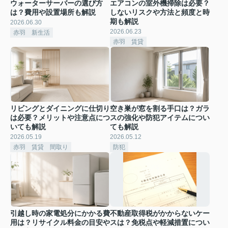
ウォーターサーバーの選び方
エアコンの室外機掃除は必要？
は？費用や設置場所も解説
しないリスクや方法と頻度と時
期も解説
2026.06.30
2026.06.23
赤羽 新生活
赤羽 賃貸
リビングとダイニングに仕切り
空き巣が窓を割る手口は？ガラ
は必要？メリットや注意点につ
スの強化や防犯アイテムについ
いても解説
ても解説
2026.05.19
2026.05.12
赤羽 賃貸 間取り
防犯
引越し時の家電処分にかかる費
不動産取得税がかからないケー
用は？リサイクル料金の目安や
スは？免税点や軽減措置につい