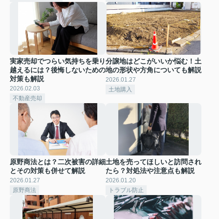
実家売却でつらい気持ちを乗り
分譲地はどこがいいか悩む！土
越えるには？後悔しないための
地の形状や方角についても解説
対策も解説
2026.01.27
2026.02.03
土地購入
不動産売却
原野商法とは？二次被害の詳細
土地を売ってほしいと訪問され
とその対策も併せて解説
たら？対処法や注意点も解説
2026.01.27
2026.01.20
原野商法
トラブル防止