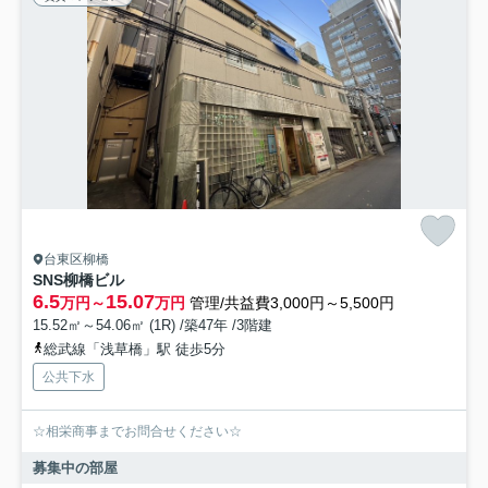
台東区柳橋
SNS柳橋ビル
6.5
15.07
万円～
万円
管理/共益費3,000円～5,500円
15.52㎡～54.06㎡ (1R) /築47年 /3階建
総武線「浅草橋」駅 徒歩5分
公共下水
☆相栄商事までお問合せください☆
募集中の部屋