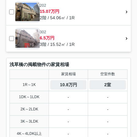
202
15.07万円
2階 / 54.06㎡ / 1R
302
6.5万円
3階 / 15.52㎡ / 1R
浅草橋の掲載物件の家賃相場
家賃相場
空室件数
10.8万円
2室
1R～1K
-
-
1DK～1LDK
-
-
2K～2LDK
-
-
3K～3LDK
-
-
4K～4LDK以上