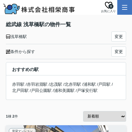
0
お気に入り
総武線 浅草橋駅の物件一覧
浅草橋駅
変更
条件から探す
変更
おすすめの駅
赤羽駅
/
赤羽岩淵駅
/
志茂駅
/
北赤羽駅
/
浦和駅
/
戸田駅
/
北戸田駅
/
戸田公園駅
/
浦和美園駅
/
戸塚安行駅
1
棟
2
件
賃貸マンション