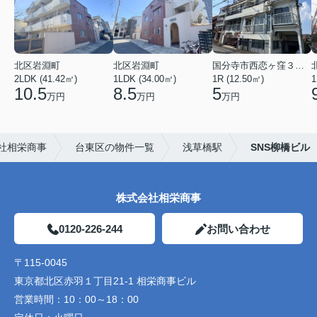
北区岩淵町
北区岩淵町
国分寺市西恋ヶ窪３丁目
2LDK (41.42㎡)
1LDK (34.00㎡)
1R (12.50㎡)
1
10.5
8.5
5
万円
万円
万円
社相栄商事
台東区の物件一覧
浅草橋駅
SNS柳橋ビル
株式会社相栄商事
0120-226-244
お問い合わせ
〒115-0045
東京都北区赤羽１丁目21-1 相栄商事ビル
営業時間：
10：00～18：00