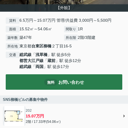
【外観】
6.5万円～15.07万円 管理/共益費 3,000円～5,500円
賃料
15.52㎡～54.06㎡
1R
面積
間取り
築47年
2階/3階建
築年数
所在階
東京都
台東区
柳橋
２丁目16-5
所在地
総武線
「
浅草橋
」駅 徒歩5分
交通
都営大江戸線
「
蔵前
」駅 徒歩12分
総武線
「
両国
」駅 徒歩17分
お問い合わせ
無料
SNS柳橋ビルの募集中物件
202
15.07万円
2階 / 17.33坪(54.06㎡)