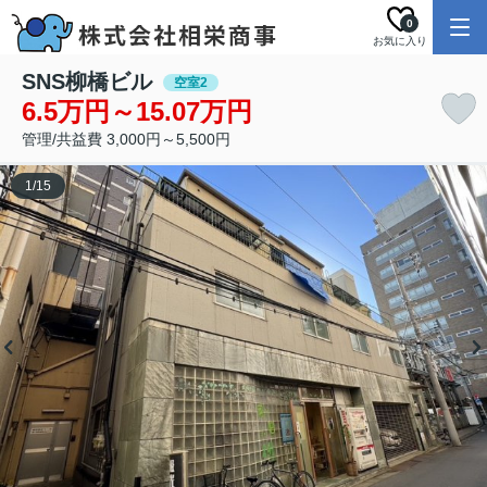
0
お気に入り
SNS柳橋ビル
空室2
6.5万円～15.07万円
管理/共益費 3,000円～5,500円
1
/
15