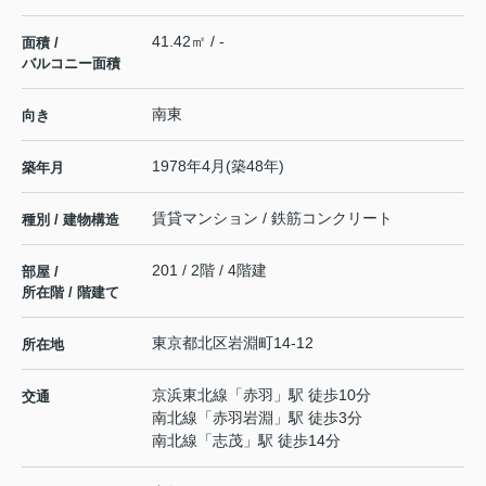
41.42㎡ / -
面積 /
バルコニー面積
南東
向き
1978年4月(築48年)
築年月
賃貸マンション / 鉄筋コンクリート
種別 / 建物構造
201 / 2階 / 4階建
部屋 /
所在階 / 階建て
東京都
北区
岩淵町
14-12
所在地
京浜東北線
「
赤羽
」駅 徒歩10分
交通
南北線
「
赤羽岩淵
」駅 徒歩3分
南北線
「
志茂
」駅 徒歩14分