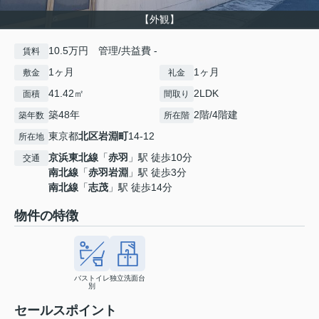
【外観】
10.5万円 管理/共益費 -
賃料
1ヶ月
1ヶ月
敷金
礼金
41.42㎡
2LDK
面積
間取り
築48年
2階/4階建
築年数
所在階
東京都
北区
岩淵町
14-12
所在地
京浜東北線
「
赤羽
」駅 徒歩10分
交通
南北線
「
赤羽岩淵
」駅 徒歩3分
南北線
「
志茂
」駅 徒歩14分
物件の特徴
バストイレ
独立洗面台
別
セールスポイント