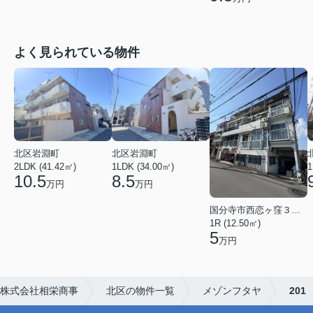
よく見られている物件
北区岩淵町
北区岩淵町
2LDK (41.42㎡)
1LDK (34.00㎡)
1
10.5
8.5
万円
万円
国分寺市西恋ヶ窪３丁目
1R (12.50㎡)
5
万円
株式会社相栄商事
北区の物件一覧
メゾンフタヤ
201