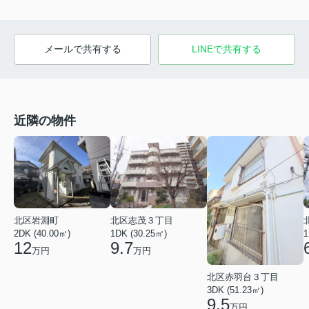
メールで共有する
LINEで共有する
近隣の物件
北区岩淵町
北区志茂３丁目
2DK (40.00㎡)
1DK (30.25㎡)
1
12
9.7
万円
万円
北区赤羽台３丁目
3DK (51.23㎡)
9.5
万円