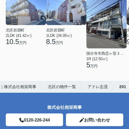
北区岩淵町
北区岩淵町
2LDK (41.42㎡)
1LDK (34.00㎡)
1
10.5
8.5
万円
万円
国分寺市西恋ヶ窪３丁目
1R (12.50㎡)
5
万円
｜株式会社相栄商事
北区の物件一覧
アドレ志茂
201
株式会社相栄商事
0120-226-244
お問い合わせ