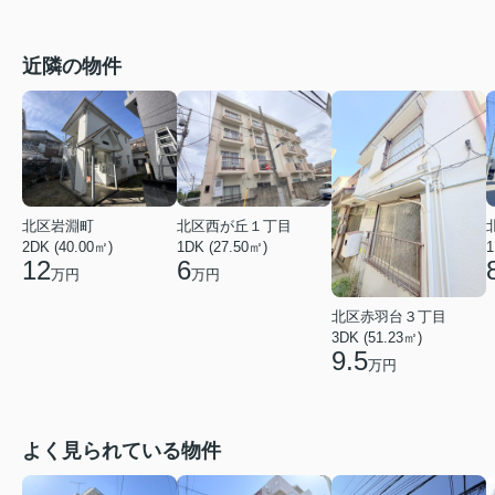
近隣の物件
北区岩淵町
北区西が丘１丁目
2DK (40.00㎡)
1DK (27.50㎡)
1
12
6
万円
万円
北区赤羽台３丁目
3DK (51.23㎡)
9.5
万円
よく見られている物件