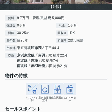
【外観】
9.7万円 管理/共益費 5,000円
賃料
0ヶ月
1ヶ月
保証金
礼金
30.25㎡
1DK
面積
間取り
築25年
2階/5階建
築年数
所在階
東京都
北区
志茂
３丁目44-4
所在地
京浜東北線
「
赤羽
」駅 徒歩22分
交通
南北線
「
志茂
」駅 徒歩7分
南北線
「
赤羽岩淵
」駅 徒歩21分
物件の特徴
バストイレ
室内洗濯機
独立洗面台
エレベータ
別
置場
ー
セールスポイント