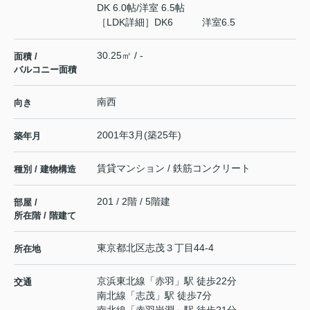
DK 6.0帖
/
洋室 6.5帖
［LDK詳細］DK6 洋室6.5
30.25㎡ / -
面積 /
バルコニー面積
南西
向き
2001年3月(築25年)
築年月
賃貸マンション / 鉄筋コンクリート
種別 / 建物構造
201 / 2階 / 5階建
部屋 /
所在階 / 階建て
東京都
北区
志茂
３丁目44-4
所在地
京浜東北線
「
赤羽
」駅 徒歩22分
交通
南北線
「
志茂
」駅 徒歩7分