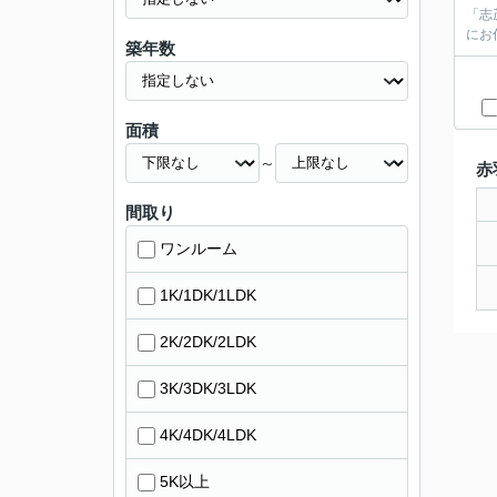
「志
にお
築年数
面積
～
赤
間取り
ワンルーム
1K/1DK/1LDK
2K/2DK/2LDK
3K/3DK/3LDK
4K/4DK/4LDK
5K以上