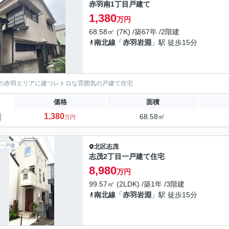
赤羽南1丁目戸建て
1,380
万円
68.58㎡ (7K) /築67年 /2階建
南北線
「
赤羽岩淵
」駅 徒歩15分
の赤羽エリアに建つレトロな雰囲気の戸建て住宅
価格
面積
1,380
68.58㎡
万円
一戸建
北区
志茂
志茂2丁目一戸建て住宅
8,980
万円
99.57㎡ (2LDK) /築1年 /3階建
南北線
「
赤羽岩淵
」駅 徒歩15分