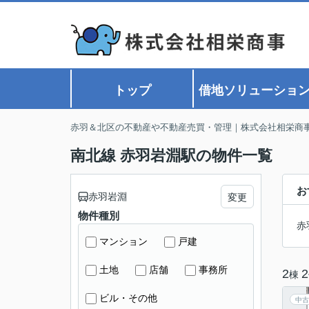
トップ
借地ソリューショ
赤羽＆北区の不動産や不動産売買・管理｜株式会社相栄商
南北線 赤羽岩淵駅の物件一覧
お
赤羽岩淵
変更
物件種別
赤
マンション
戸建
土地
店舗
事務所
2
2
棟
ビル・その他
中古