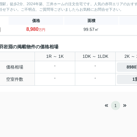
茂駅」徒歩2分、2024年築、三井ホームの注文住宅です。人気の赤羽エリアのお
任せ下さい。ご不明点、ご質問等ございましたらお気軽にお問合せ下さい。
価格
面積
8,980
99.57㎡
万円
羽岩淵の掲載物件の価格相場
1R ～ 1K
1DK ～ 1LDK
2K ～ 
-
-
価格相場
898
-
-
空室件数
1
1