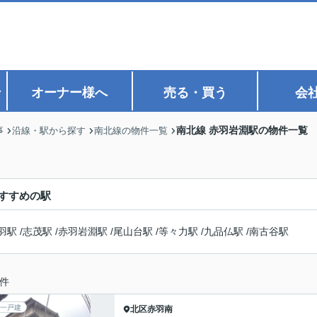
ン
オーナー様へ
売る・買う
会
南北線 赤羽岩淵駅の物件一覧
事
沿線・駅から探す
南北線の物件一覧
すすめの駅
羽駅
/
志茂駅
/
赤羽岩淵駅
/
尾山台駅
/
等々力駅
/
九品仏駅
/
南古谷駅
件
一戸建
北区
赤羽南