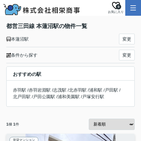
0
お気に入り
都営三田線 本蓮沼駅の物件一覧
本蓮沼駅
変更
条件から探す
変更
おすすめの駅
赤羽駅
/
赤羽岩淵駅
/
志茂駅
/
北赤羽駅
/
浦和駅
/
戸田駅
/
北戸田駅
/
戸田公園駅
/
浦和美園駅
/
戸塚安行駅
1
棟
1
件
賃貸マンション