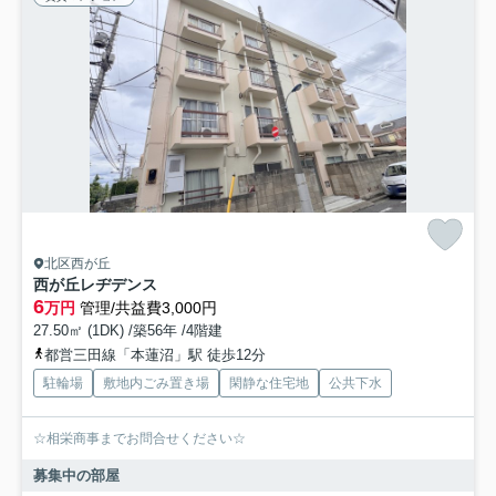
北区西が丘
西が丘レヂデンス
6
万円
管理/共益費3,000円
27.50㎡ (1DK) /築56年 /4階建
都営三田線「本蓮沼」駅 徒歩12分
駐輪場
敷地内ごみ置き場
閑静な住宅地
公共下水
☆相栄商事までお問合せください☆
募集中の部屋