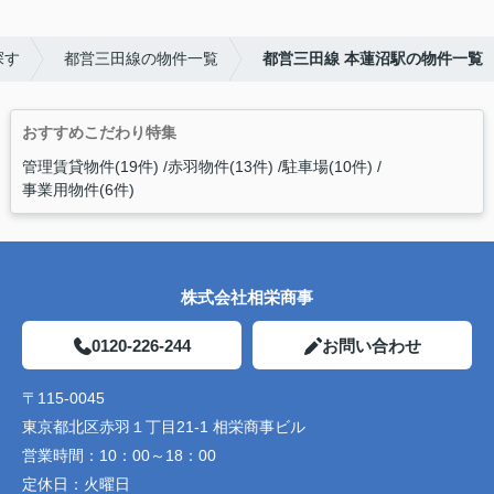
探す
都営三田線の物件一覧
都営三田線 本蓮沼駅の物件一覧
おすすめこだわり特集
管理賃貸物件(19件)
赤羽物件(13件)
駐車場(10件)
事業用物件(6件)
株式会社相栄商事
0120-226-244
お問い合わせ
〒115-0045
東京都北区赤羽１丁目21-1 相栄商事ビル
営業時間：
10：00～18：00
定休日：
火曜日