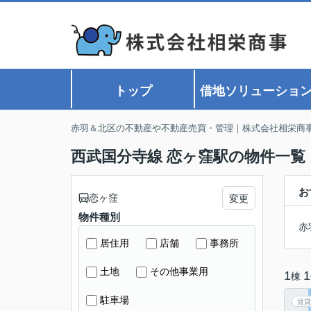
トップ
借地ソリューショ
赤羽＆北区の不動産や不動産売買・管理｜株式会社相栄商
西武国分寺線 恋ヶ窪駅の物件一覧
お
恋ヶ窪
変更
物件種別
赤
居住用
店舗
事務所
土地
その他事業用
1
1
棟
駐車場
賃貸