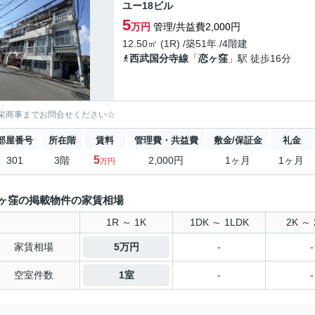
ユー18ビル
5
万円
管理/共益費2,000円
12.50㎡ (1R) /築51年 /4階建
西武国分寺線
「
恋ヶ窪
」駅 徒歩16分
栄商事までお問合せください☆
部屋番号
所在階
賃料
管理費・共益費
敷金/保証金
礼金
5
301
3階
2,000円
1ヶ月
1ヶ月
万円
ヶ窪の掲載物件の家賃相場
1R ～ 1K
1DK ～ 1LDK
2K ～ 
家賃相場
5万円
-
-
空室件数
1室
-
-