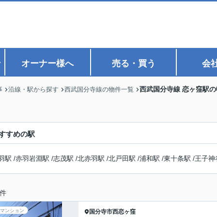
ン
オーナー様へ
売る・買う
会
西武国分寺線 恋ヶ窪駅
事
沿線・駅から探す
西武国分寺線の物件一覧
すすめの駅
羽駅
/
赤羽岩淵駅
/
志茂駅
/
北赤羽駅
/
北戸田駅
/
浦和駅
/
東十条駅
/
王子神
件
マンション
国分寺市
西恋ヶ窪