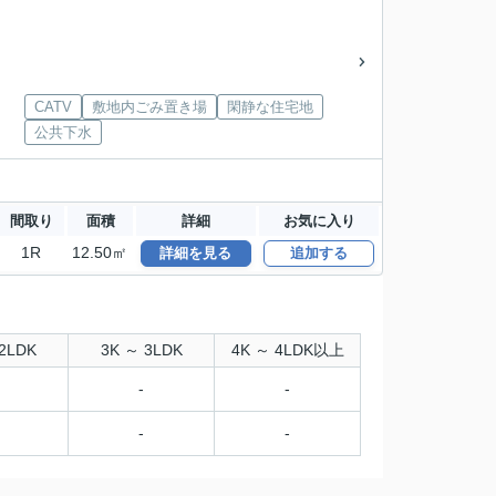
CATV
敷地内ごみ置き場
閑静な住宅地
公共下水
間取り
面積
詳細
お気に入り
1R
12.50㎡
詳細を見る
追加する
2LDK
3K ～ 3LDK
4K ～ 4LDK以上
-
-
-
-