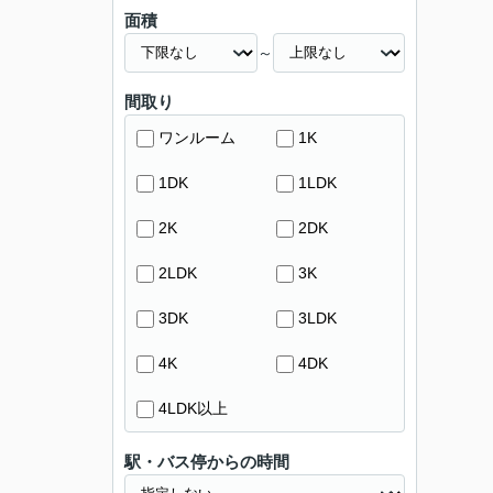
面積
～
間取り
ワンルーム
1K
1DK
1LDK
2K
2DK
2LDK
3K
3DK
3LDK
4K
4DK
4LDK以上
駅・バス停からの時間