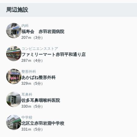
周辺施設
内科
福寿会 赤羽岩淵病院
207ｍ（3分）
コンビニエンスストア
ファミリーマート赤羽平和通り店
287ｍ（4分）
整形外科
あかばね整形外科
329ｍ（5分）
耳鼻科
佐多耳鼻咽喉科医院
330ｍ（5分）
中学校
北区立赤羽岩淵中学校
331ｍ（5分）