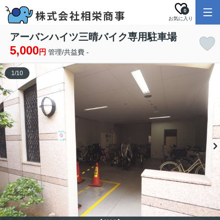
0
お気に入り
アーバンハイツ三晴バイク専用駐車場
5,000
円
管理/共益費 -
1
/
10