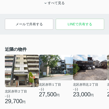
すべて見る
メールで共有する
LINEで共有する
近隣の物件
北区赤羽１丁目
北区赤羽北２丁目
- (-)
- (-)
- 
北区赤羽２丁目
27,500
23,000
円
円
- (-)
29,700
円