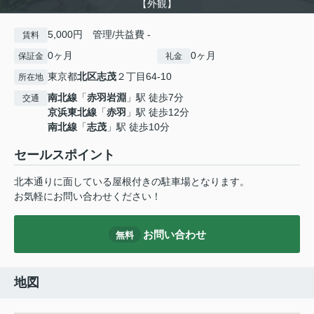
【外観】
5,000円 管理/共益費 -
賃料
0ヶ月
0ヶ月
保証金
礼金
東京都
北区
志茂
２丁目64-10
所在地
南北線
「
赤羽岩淵
」駅 徒歩7分
交通
京浜東北線
「
赤羽
」駅 徒歩12分
南北線
「
志茂
」駅 徒歩10分
セールスポイント
北本通りに面している屋根付きの駐車場となります。
お気軽にお問い合わせください！
お問い合わせ
無料
地図