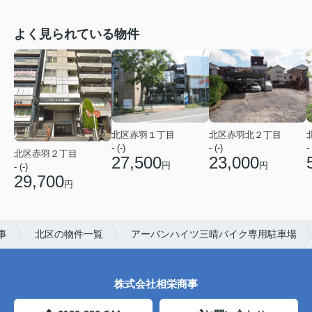
よく見られている物件
北区赤羽１丁目
北区赤羽北２丁目
- (-)
- (-)
- 
北区赤羽２丁目
27,500
23,000
円
円
- (-)
29,700
円
事
北区の物件一覧
アーバンハイツ三晴バイク専用駐車場
株式会社相栄商事