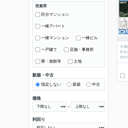
投資用
区分マンション
一棟アパート
一棟マンション
一棟ビル
土地
一戸建て
店舗・事務所
向き
合わ
寮・旅館等
土地
新築・中古
指定しない
新築
中古
価格
～
利回り