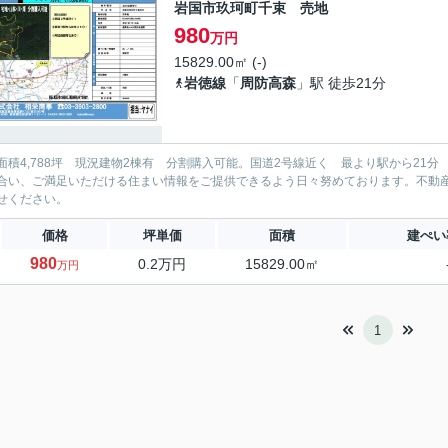
岩国市玖珂町千束 売地
980
万円
15829.00㎡ (-)
岩徳線
「
周防高森
」駅 徒歩21分
面積4,788坪 現況建物2棟有 分割購入可能。国道2号線近く 最より駅から21
合い、ご満足いただける住まい情報をご提供できるよう日々努めております。不動
せください。
価格
坪単価
面積
建ぺい
980
0.2万円
15829.00㎡
万円
1