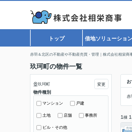
トップ
借地ソリューショ
赤羽＆北区の不動産や不動産売買・管理｜株式会社相栄商
玖珂町の物件一覧
お
玖珂町
変更
物件種別
赤
マンション
戸建
土地
店舗
事務所
1
1
棟
ビル・その他
売地