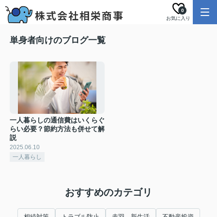
0
お気に入り
単身者向けのブログ一覧
一人暮らしの通信費はいくらぐ
らい必要？節約方法も併せて解
説
2025.06.10
一人暮らし
おすすめのカテゴリ
相続対策
トラブル防止
赤羽 新生活
不動産投資