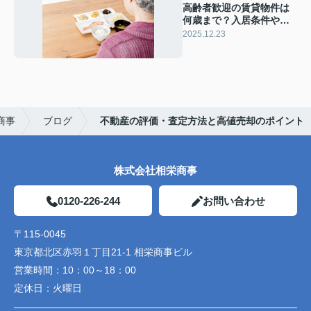
高齢者歓迎の賃貸物件は
何歳まで？入居条件や注
意点についても解説
2025.12.23
商事
ブログ
不動産の評価・査定方法と高値売却のポイント
株式会社相栄商事
0120-226-244
お問い合わせ
〒115-0045
東京都北区赤羽１丁目21-1 相栄商事ビル
営業時間：
10：00～18：00
定休日：
火曜日