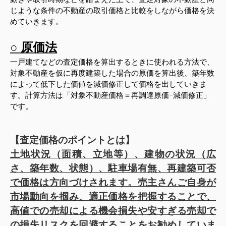
じような条件の不動産の取引価格と比較をしながら価格を決
めていきます。
○ 原価法
一戸建てなどの査定価格を算出するときに使われる方法で、
対象不動産を仮に再度建築した場合の原価を算出後、築年数
によって低下した価値を減価修正して価格を出していきま
す。計算方法は「対象不動産価格＝再調達原価−減価修正」
です。
【
査定価格のポイントとは
】
土地状況（面積、立地等）、建物の状況（広
さ、築年数、状態）、駐車場有無、再建築可否
で価格は方向づけされます。売主さんご自身が
市場動向を掴み、適正価格を把握することで、
高値での売却による機会損失や安すぎる売却で
の損失リスクを回避することをお勧めしていま