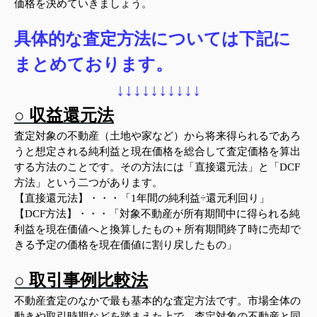
価格を決めていきましょう。
具体的な査定方法については下記に
まとめております。
↓↓↓
↓↓↓
↓↓↓
↓
○ 収益還元法
査定対象の不動産（土地や家など）から将来得られるであろ
うと想定される純利益と現在価格を総合して査定価格を算出
する方法のことです。その方法には「直接還元法」と「
DCF
方法」という二つがあります。
【
直接還元法
】
・・・「
1
年間の純利益
÷
還元利回り」
【DCF
方法
】
・・・「対象不動産が所有期間中に得られる純
利益を現在価値へと換算したもの＋所有期間終了時に売却で
きる予定の価格を現在価値に割り戻したもの」
○ 取引事例比較法
不動産査定のなかで最も基本的な査定方法です。市場全体の
動きや取引時期などを踏まえた上で、査定対象の不動産と同