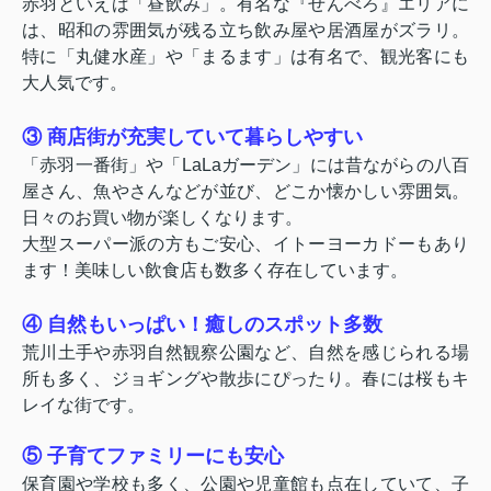
赤羽といえば「昼飲み」。有名な『せんべろ』エリアに
は、昭和の雰囲気が残る立ち飲み屋や居酒屋がズラリ。
特に「丸健水産」や「まるます」は有名で、観光客にも
大人気です。
③ 商店街が充実していて暮らしやすい
「赤羽一番街」や「LaLaガーデン」には昔ながらの八百
屋さん、魚やさんなどが並び、どこか懐かしい雰囲気。
日々のお買い物が楽しくなります。
大型スーパー派の方もご安心、イトーヨーカドーもあり
ます！美味しい飲食店も数多く存在しています。
④ 自然もいっぱい！癒しのスポット多数
荒川土手や赤羽自然観察公園など、自然を感じられる場
所も多く、ジョギングや散歩にぴったり。春には桜もキ
レイな街です。
⑤ 子育てファミリーにも安心
保育園や学校も多く、公園や児童館も点在していて、子