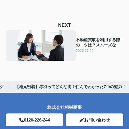
NEXT
不動産買取を利用する際
のコツは？スムーズな取
引実現に方法も解説
2025.07.22
グ
【地元密着】赤羽ってどんな街？住んでわかった7つの魅力！
株式会社相栄商事
0120-226-244
お問い合わせ