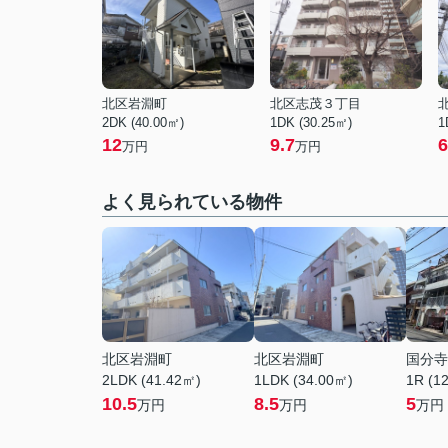
北区岩淵町
北区志茂３丁目
2DK (40.00㎡)
1DK (30.25㎡)
1
12
9.7
6
万円
万円
よく見られている物件
北区岩淵町
北区岩淵町
国分寺
2LDK (41.42㎡)
1LDK (34.00㎡)
1R (1
10.5
8.5
5
万円
万円
万円