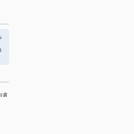
ル
ま
り店