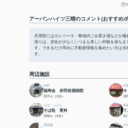
アーバンハイツ三晴のコメント(おすすめポ
共用部にはエレベータ・敷地内ごみ置き場などが備
張りは、劣化が少なくいつまも美しい外観を保ちま
す。できるだけ早めに不動産情報を集めたい方は当
す。
周辺施設
内科
和
福寿会 赤羽岩淵病院
キ
207ｍ（3分）
2
そば・うどん
和
そば処 更科
て
289ｍ（4分）
3
保育園
小