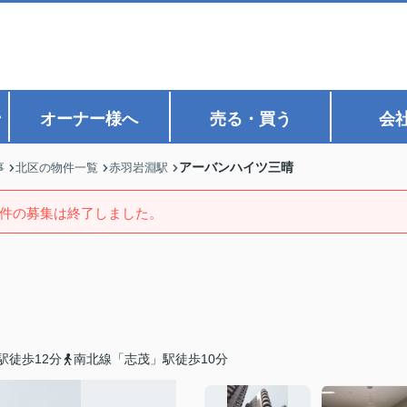
ン
オーナー様へ
売る・買う
会
アーバンハイツ三晴
事
北区の物件一覧
赤羽岩淵駅
件の募集は終了しました。
駅徒歩12分
南北線「志茂」駅徒歩10分