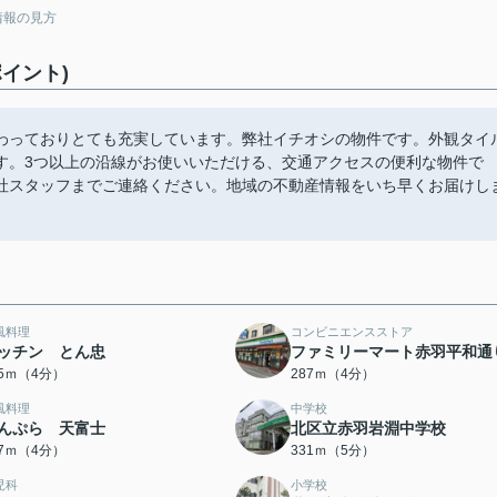
情報の見方
イント)
わっておりとても充実しています。弊社イチオシの物件です。外観タイ
す。3つ以上の沿線がお使いいただける、交通アクセスの便利な物件で
社スタッフまでご連絡ください。地域の不動産情報をいち早くお届けし
風料理
コンビニエンスストア
ッチン とん忠
ファミリーマート赤羽平和通
65ｍ（4分）
287ｍ（4分）
風料理
中学校
んぷら 天富士
北区立赤羽岩淵中学校
17ｍ（4分）
331ｍ（5分）
児科
小学校