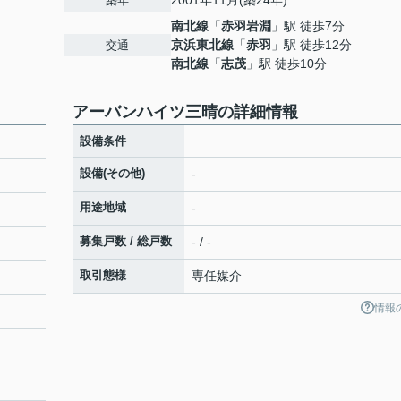
2001年11月(築24年)
築年
南北線
「
赤羽岩淵
」駅 徒歩7分
京浜東北線
「
赤羽
」駅 徒歩12分
交通
南北線
「
志茂
」駅 徒歩10分
アーバンハイツ三晴の詳細情報
設備条件
設備(その他)
-
用途地域
-
募集戸数 / 総戸数
- / -
取引態様
専任媒介
情報