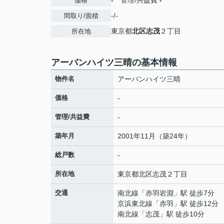
-
管理/共益費
-
価格
-/-
間取り/面積
東京都
北区
志茂
２丁目
所在地
アーバンハイツ三晴の基本情報
物件名
アーバンハイツ三晴
価格
-
管理/共益費
-
築年月
2001年11月（築24年）
総戸数
-
所在地
東京都
北区
志茂
２丁目
交通
南北線
「
赤羽岩淵
」駅 徒歩7分
京浜東北線
「
赤羽
」駅 徒歩12分
南北線
「
志茂
」駅 徒歩10分