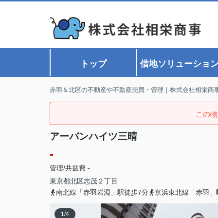
トップ
借地ソリューショ
赤羽＆北区の不動産や不動産売買・管理｜株式会社相栄商
この物
アーバンハイツ三晴
-
管理/共益費 -
東京都
北区
志茂
２丁目
南北線「赤羽岩淵」駅徒歩7分
京浜東北線「赤羽」
1
/
4