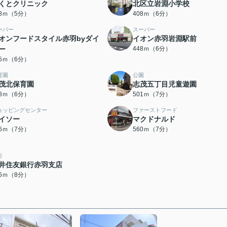
くとクリニック
北区立岩淵小学校
98ｍ（5分）
408ｍ（6分）
ーパー
スーパー
オンフードスタイル赤羽byダイ
イオン赤羽岩淵駅前
ー
448ｍ（6分）
45ｍ（6分）
育園
公園
茂北保育園
志茂五丁目児童遊園
78ｍ（6分）
501ｍ（7分）
ョッピングセンター
ファーストフード
イソー
マクドナルド
56ｍ（7分）
560ｍ（7分）
行
井住友銀行赤羽支店
36ｍ（8分）