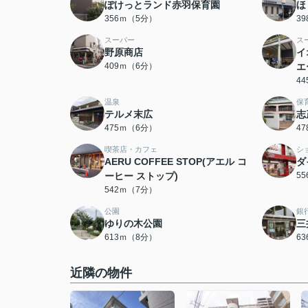
ぽけっとランド赤羽保育園
ほ
356ｍ（5分）
3
スーパー
ス
野原商店
イ
409ｍ（6分）
エ
4
温泉
保
テルメ末広
志
475ｍ（6分）
4
喫茶店・カフェ
シ
AERU COFFEE STOP(アエル コ
ダ
ーヒー ストップ)
5
542ｍ（7分）
公園
銀
ゆりの木公園
三
613ｍ（8分）
6
近隣の物件