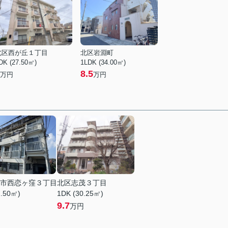
北区西が丘１丁目
北区岩淵町
DK (27.50㎡)
1LDK (34.00㎡)
8.5
万円
万円
市西恋ヶ窪３丁目
北区志茂３丁目
2.50㎡)
1DK (30.25㎡)
9.7
万円