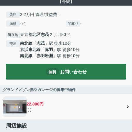
【外観】
2.2万円 管理/共益費 -
賃料
-㎡
-
面積
間取り
東京都
北区
志茂
２丁目50-2
所在地
南北線
「
志茂
」駅 徒歩10分
交通
京浜東北線
「
赤羽
」駅 徒歩10分
南北線
「
赤羽岩淵
」駅 徒歩10分
お問い合わせ
無料
グランドメゾン赤羽ガレージの募集中物件
22,000円
-(-)
周辺施設