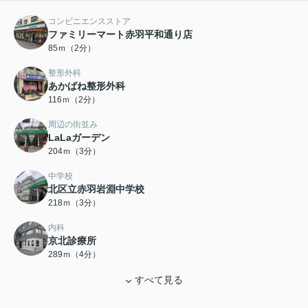
コンビニエンスストア
ファミリーマート赤羽平和通り店
85ｍ（2分）
整形外科
あかばね整形外科
116ｍ（2分）
周辺の街並み
LaLaガーデン
204ｍ（3分）
中学校
北区立赤羽岩淵中学校
218ｍ（3分）
内科
京北診療所
289ｍ（4分）
すべて見る