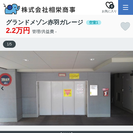
0
お気に入り
グランドメゾン赤羽ガレージ
空室1
2.2万円
管理/共益費 -
1
/
5