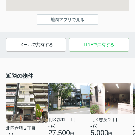
地図アプリで見る
メールで共有する
LINEで共有する
近隣の物件
北区赤羽１丁目
北区志茂２丁目
- (-)
- (-)
-
北区赤羽２丁目
27,500
5,000
円
円
- (-)