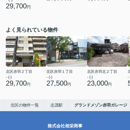
29,700
円
よく見られている物件
北区赤羽２丁目
北区赤羽１丁目
北区赤羽北２丁目
- (-)
- (-)
- (-)
- 
29,700
27,500
23,000
円
円
円
北区の物件一覧
志茂駅
グランドメゾン赤羽ガレージ
株式会社相栄商事